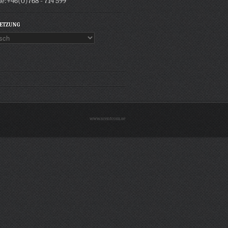
e:+46(0)768 - 714 599
ETZUNG
www.scentcom.se