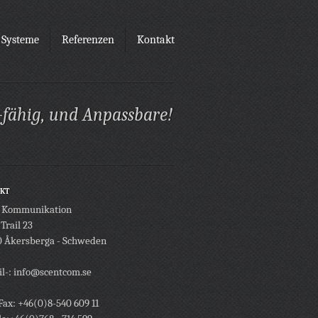
Systeme
Referenzen
Kontakt
-fähig, und Anpassbare!
KT
t Kommunikation
 Trail 23
0 Åkersberga - Schweden
l-: info@scentcom.se
 Fax: +46(0)8-540 609 11